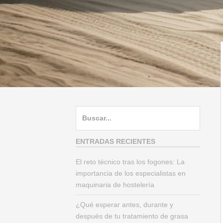
B
u
s
ENTRADAS RECIENTES
c
El reto técnico tras los fogones: La
a
importancia de los especialistas en
r
maquinaria de hostelería
:
¿Qué esperar antes, durante y
después de tu tratamiento de grasa