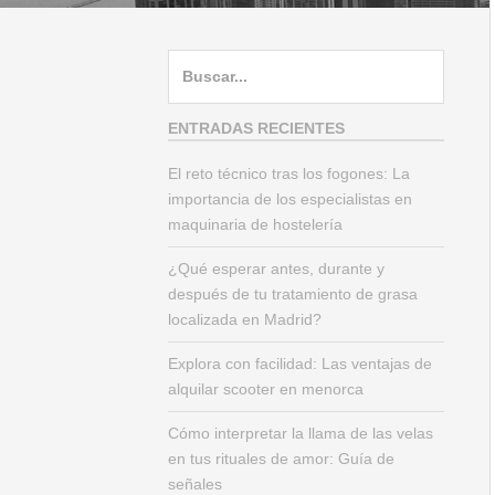
B
u
s
ENTRADAS RECIENTES
c
El reto técnico tras los fogones: La
a
importancia de los especialistas en
r
maquinaria de hostelería
:
¿Qué esperar antes, durante y
después de tu tratamiento de grasa
localizada en Madrid?
Explora con facilidad: Las ventajas de
alquilar scooter en menorca
Cómo interpretar la llama de las velas
en tus rituales de amor: Guía de
señales