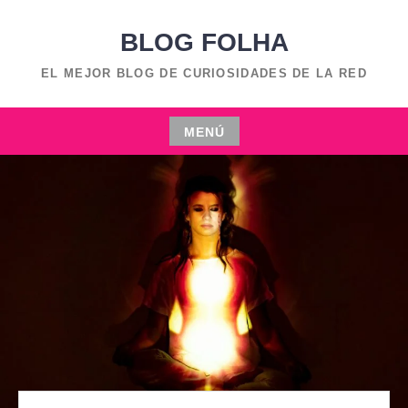
Saltar
BLOG FOLHA
al
contenido
EL MEJOR BLOG DE CURIOSIDADES DE LA RED
MENÚ
Saltar
al
contenido