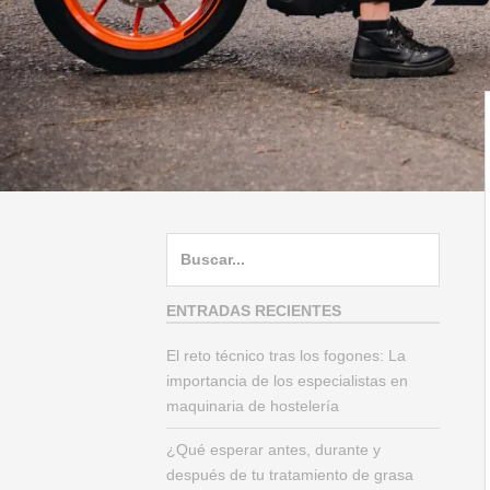
B
u
s
ENTRADAS RECIENTES
c
El reto técnico tras los fogones: La
a
importancia de los especialistas en
r
maquinaria de hostelería
:
¿Qué esperar antes, durante y
después de tu tratamiento de grasa