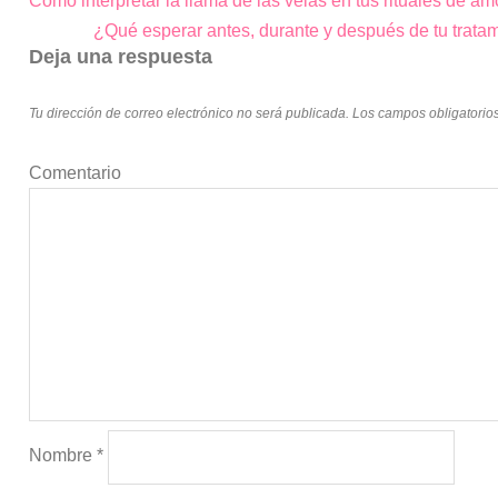
Cómo interpretar la llama de las velas en tus rituales de a
Navegación
¿Qué esperar antes, durante y después de tu trata
de
Deja una respuesta
entradas
Tu dirección de correo electrónico no será publicada.
Los campos obligatorio
Comentario
Nombre
*