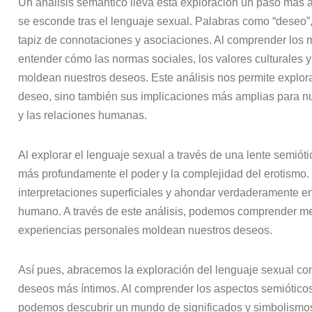
Un análisis semántico lleva esta exploración un paso más a
se esconde tras el lenguaje sexual. Palabras como “deseo”, 
tapiz de connotaciones y asociaciones. Al comprender los 
entender cómo las normas sociales, los valores culturales 
moldean nuestros deseos. Este análisis nos permite explorar
deseo, sino también sus implicaciones más amplias para n
y las relaciones humanas.
Al explorar el lenguaje sexual a través de una lente semió
más profundamente el poder y la complejidad del erotismo. 
interpretaciones superficiales y ahondar verdaderamente e
humano. A través de este análisis, podemos comprender mejo
experiencias personales moldean nuestros deseos.
Así pues, abracemos la exploración del lenguaje sexual c
deseos más íntimos. Al comprender los aspectos semióticos
podemos descubrir un mundo de significados y simbolismos