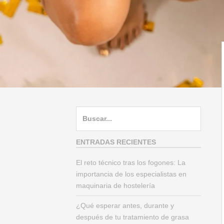
B
u
s
ENTRADAS RECIENTES
c
El reto técnico tras los fogones: La
a
importancia de los especialistas en
r
maquinaria de hostelería
:
¿Qué esperar antes, durante y
después de tu tratamiento de grasa