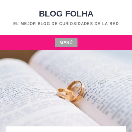
Saltar
BLOG FOLHA
al
contenido
EL MEJOR BLOG DE CURIOSIDADES DE LA RED
MENÚ
Saltar
al
contenido