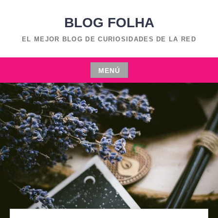
Saltar
BLOG FOLHA
al
contenido
EL MEJOR BLOG DE CURIOSIDADES DE LA RED
MENÚ
Saltar
al
contenido