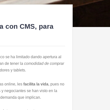
ma con CMS, para
ico se ha limitado dando apertura al
tan de tener la
comodidad de comprar
ores y tablets.
s online, les
facilita la vida
, pues no
y negociantes se han visto en la
ran demanda que implican.