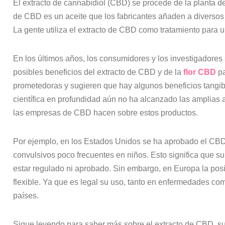
El extracto de cannabidiol (CBD) se procede de la planta d
de CBD es un aceite que los fabricantes añaden a diversos
La gente utiliza el extracto de CBD como tratamiento para u
En los últimos años, los consumidores y los investigadores
posibles beneficios del extracto de CBD y de la
flor CBD
pa
prometedoras y sugieren que hay algunos beneficios tangib
científica en profundidad aún no ha alcanzado las amplias
las empresas de CBD hacen sobre estos productos.
Por ejemplo, en los Estados Unidos se ha aprobado el CBD 
convulsivos poco frecuentes en niños. Esto significa que su
estar regulado ni aprobado. Sin embargo, en Europa la pos
flexible. Ya que es legal su uso, tanto en enfermedades co
países.
Sigue leyendo para saber más sobre el extracto de CBD, sus