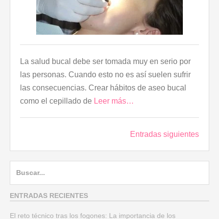
La salud bucal debe ser tomada muy en serio por
las personas. Cuando esto no es así suelen sufrir
las consecuencias. Crear hábitos de aseo bucal
como el cepillado de
Leer más…
Entradas siguientes
Navegación
de
entradas
B
u
s
ENTRADAS RECIENTES
c
El reto técnico tras los fogones: La importancia de los